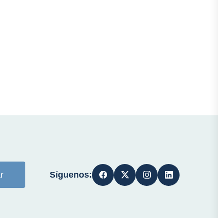
Síguenos:
r